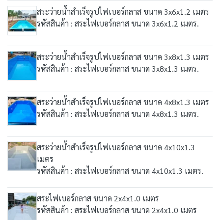
สระว่ายน้ำสำเร็จรูปไฟเบอร์กลาส ขนาด 3x6x1.2 เมตร
รหัสสินค้า : สระไฟเบอร์กลาส ขนาด 3x6x1.2 เมตร.
สระว่ายน้ำสำเร็จรูปไฟเบอร์กลาส ขนาด 3x8x1.3 เมตร
รหัสสินค้า : สระไฟเบอร์กลาส ขนาด 3x8x1.3 เมตร.
สระว่ายน้ำสำเร็จรูปไฟเบอร์กลาส ขนาด 4x8x1.3 เมตร
รหัสสินค้า : สระไฟเบอร์กลาส ขนาด 4x8x1.3 เมตร.
สระว่ายน้ำสำเร็จรูปไฟเบอร์กลาส ขนาด 4x10x1.3
เมตร
รหัสสินค้า : สระไฟเบอร์กลาส ขนาด 4x10x1.3 เมตร.
สระไฟเบอร์กลาส ขนาด 2x4x1.0 เมตร
รหัสสินค้า : สระไฟเบอร์กลาส ขนาด 2x4x1.0 เมตร