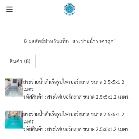
8 ผลลัพธ์สำหรับแท็ก "สระว่ายน้ำราคาถูก"
สินค้า (8)
สระว่ายน้ำสำเร็จรูปไฟเบอร์กลาส ขนาด 2.5x5x1.2
เมตร
รหัสสินค้า : สระไฟเบอร์กลาส ขนาด 2.5x5x1.2 เมตร.
สระว่ายน้ำสำเร็จรูปไฟเบอร์กลาส ขนาด 2.5x6x1.2
เมตร
รหัสสินค้า : สระไฟเบอร์กลาส ขนาด 2.5x6x1.2 เมตร.